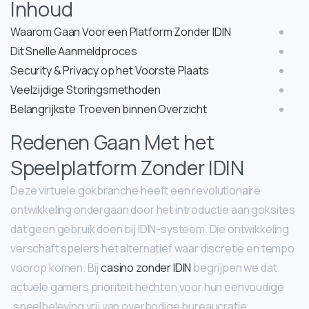
Inhoud
Waarom Gaan Voor een Platform Zonder IDIN
Dit Snelle Aanmeldproces
Security & Privacy op het Voorste Plaats
Veelzijdige Storingsmethoden
Belangrijkste Troeven binnen Overzicht
Redenen Gaan Met het
Speelplatform Zonder IDIN
Deze virtuele gokbranche heeft een revolutionaire
ontwikkeling ondergaan door het introductie aan goksites
dat geen gebruik doen bij IDIN-systeem. Die ontwikkeling
verschaft spelers het alternatief waar discretie en tempo
voorop komen. Bij
casino zonder IDIN
begrijpen we dat
actuele gamers prioriteit hechten voor hun eenvoudige
speelbeleving vrij van overbodige bureaucratie.