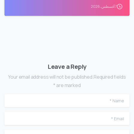
7 أغسطس، 2026
Leave a Reply
Your email address will not be published.Required fields
are marked *
me
ail
te