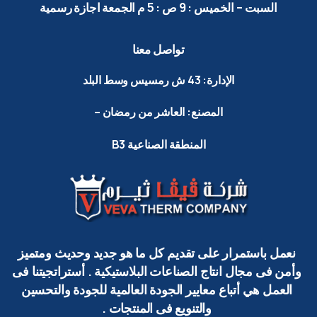
السبت
–
الخميس
:
9
ص
:
5
م الجمعة
اجازة
رسمية
تواصل
معنا
الإدارة:
43
ش
رمسيس
وسط
البلد
المصنع:
العاشر
من
رمضان
–
المنطقة
الصناعية
B3
نعمل باستمرار على تقديم كل ما هو جديد وحديث ومتميز
وأمن فى مجال انتاج الصناعات البلاستيكية . أستراتجيتنا فى
العمل هي أتباع معايير الجودة العالمية للجودة والتحسين
والتنويع فى المنتجات .