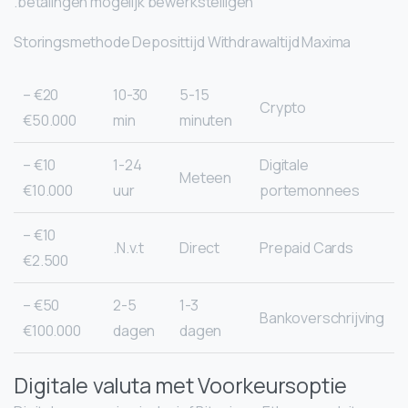
betalingen mogelijk bewerkstelligen.
Storingsmethode Deposittijd Withdrawaltijd Maxima
€20 –
10-30
5-15
Crypto
€50.000
min
minuten
€10 –
1-24
Digitale
Meteen
€10.000
uur
portemonnees
€10 –
N.v.t.
Direct
Prepaid Cards
€2.500
€50 –
2-5
1-3
Bankoverschrijving
€100.000
dagen
dagen
Digitale valuta met Voorkeursoptie