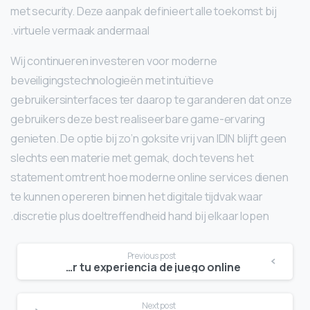
met security. Deze aanpak definieert alle toekomst bij
virtuele vermaak andermaal.
Wij continueren investeren voor moderne
beveiligingstechnologieën met intuïtieve
gebruikersinterfaces ter daarop te garanderen dat onze
gebruikers deze best realiseerbare game-ervaring
genieten. De optie bij zo’n goksite vrij van IDIN blijft geen
slechts een materie met gemak, doch tevens het
statement omtrent hoe moderne online services dienen
te kunnen opereren binnen het digitale tijdvak waar
discretie plus doeltreffendheid hand bij elkaar lopen.
Continue
Previous post
Aprovecha al máximo los bonos de Jugabet para mejorar tu experiencia de juego online
Reading
Next post