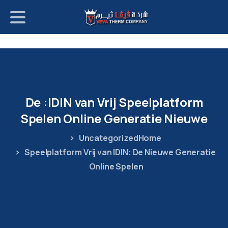
p
o
t
De
IDIN:
van
Vrij
Speelplatform
Spelen
Online
Generatie
Nieuwe
Uncategorized
Home
Speelplatform Vrij van IDIN: De Nieuwe Generatie
Online Spelen