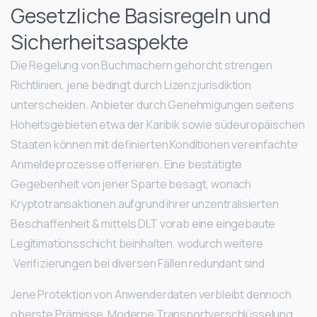
Gesetzliche Basisregeln und
Sicherheitsaspekte
Die Regelung von Buchmachern gehorcht strengen
Richtlinien, jene bedingt durch Lizenzjurisdiktion
unterscheiden. Anbieter durch Genehmigungen seitens
Hoheitsgebieten etwa der Karibik sowie südeuropäischen
Staaten können mit definierten Konditionen vereinfachte
Anmeldeprozesse offerieren. Eine bestätigte
Gegebenheit von jener Sparte besagt, wonach
Kryptotransaktionen aufgrund ihrer unzentralisierten
Beschaffenheit & mittels DLT vorab eine eingebaute
Legitimationsschicht beinhalten, wodurch weitere
Verifizierungen bei diversen Fällen redundant sind.
Jene Protektion von Anwenderdaten verbleibt dennoch
oberste Prämisse. Moderne Transportverschlüsselung,