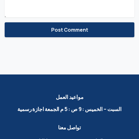
مواعيد
العمل
السبت
–
الخميس
:
9
ص
:
5
م الجمعة
اجازة
رسمية
تواصل
معنا