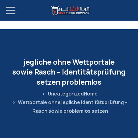
p
o
t
jegliche
ohne
Wettportale
sowie
Rasch
–
Identitätsprüfung
setzen
problemlos
Uncategorized
Home
Wettportale ohne jegliche Identitätsprüfung –
Rasch sowie problemlos setzen