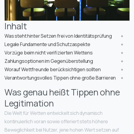
Inhalt
Was steht hinter Setzen frei von Identitätsprüfung
Legale Fundamente und Schutzaspekte
Vorzüge beim nicht verifizierten Wettens
Zahlungsoptionen im Gegenüberstellung
Worauf Wettfreunde berücksichtigen sollten
Verantwortungsvolles Tippen ohne große Barrieren
Was genau heißt Tippen ohne
Legitimation
Die Welt für Wetten entwickelt sich dynamisch
kontinuierlich voran sowie offeriert stets höhere
Beweglichkeit bei Nutzer, jene hohen Wert setzen auf