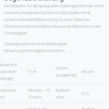
Die Selektion für die geeigneten Zahlungsmethode nimmt
eine entscheidende Funktion für das Spielen ohne
umfassende Identitätsprüfung. Diverse Optionen
offerieren unterschiedliche Niveaus an Diskretion sowie
Schnelligkeit:
Zahlungsmethode Anonymitätsgrad
Abhebungsschnelligkeit Gebühren
uktuierend
Extrem
lockchain-
1-6 h
Bitcoin
ausgeprägt
hängig)
derat bis
15 Minutes –
Äußerst
ETH
ch
2 Hours
stark
Sofort – 24
Digitale