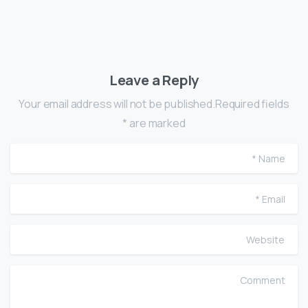
Leave a Reply
Your email address will not be published.Required fields
are marked *
me
ail
te
nt