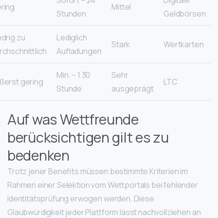
ring
Mittel
Stunden
Geldbörsen
edrig zu
Lediglich
Stark
Wertkarten
rchschnittlich
Aufladungen
30 Min. – 1
Sehr
ßerst gering
LTC
Stunde
ausgeprägt
Auf was Wettfreunde
berücksichtigen gilt es zu
bedenken
Trotz jener Benefits müssen bestimmte Kriterien im
Rahmen einer Selektion vom Wettportals bei fehlender
Identitätsprüfung erwogen werden. Diese
Glaubwürdigkeit jeder Plattform lässt nachvollziehen an