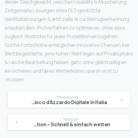
dieser Gleichgewicht zwischen Usability & Absicherung.
Zeitgemäße Lösungen etwa DLT-gestützte
Identitätslösungen & artifizielle AI zur Betrugserkennung
erlauben dies, Prüfverfahren zu optimieren, ohne dass
zugleich Abstriche für jeder Protektion einzugehen.
Solche Fortschritte ermöglichen innovative Chancen bei
Wettbegeisterte, jene hohen Wert legen auf Privatsphäre
& rasche Bearbeitung haben, ganz ohne gleichzeitig an
ein sicheres und faires Wetterlebnis sparen erst zu
müssen.
Continue
Previous post
Queen Casino: Una Destinazione Privilegiata per l’ Gioco d’Azzardo Digitale in Italia
Reading
Next post
Wettanbieter ohne Legitimation – Schnell & einfach wetten