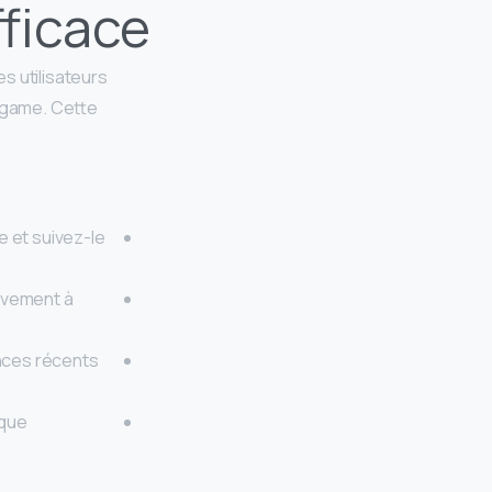
fficace
s utilisateurs
 game. Cette
e et suivez-le
ivement à
ances récents
sque