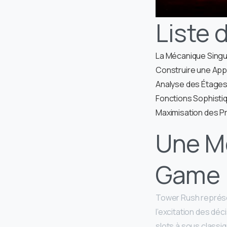
Liste 
La Mécanique Singu
Construire une App
Analyse des Étages
Fonctions Sophisti
Maximisation des P
Une M
Game
Tower Rush représen
l’excitation des déc
slots à sous classi