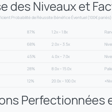
e des Niveaux et Fac
ficient Probabilité de Réussite Bénéfice Éventuel (100€ pariés)
87%
1.2x – 1.8x
Ran
68%
2.0x – 3.5x
Niv
45%
4.0x – 7.0x
Niv
28%
8.0x – 15.0x
Pali
12%
20.0x – 100.0x
Niv
ons Perfectionnées 