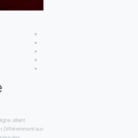
e
gne, alliant
ion. Différemment aux
énère des