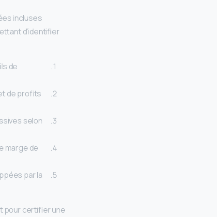
ées incluses
tant d’identifier
ils de
et de profits
ssives selon
re marge de
ppées par la
pour certifier une