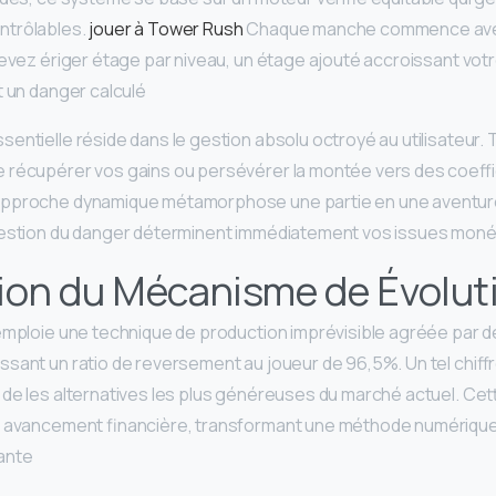
ntrôlables.
jouer à Tower Rush
Chaque manche commence avec
devez ériger étage par niveau, un étage ajouté accroissant votr
 un danger calculé.
sentielle réside dans le gestion absolu octroyé au utilisateur.
 récupérer vos gains ou persévérer la montée vers des coeffi
 approche dynamique métamorphose une partie en une aventu
estion du danger déterminent immédiatement vos issues monét
on du Mécanisme de Évolut
emploie une technique de production imprévisible agréée par de
sant un ratio de reversement au joueur de 96,5%. Un tel chiffr
de les alternatives les plus généreuses du marché actuel. Cet
e avancement financière, transformant une méthode numériqu
nte.