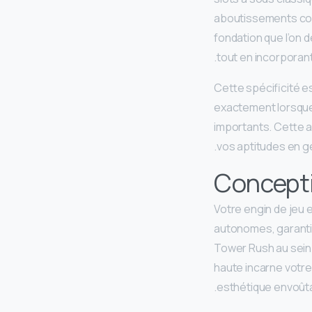
aboutissements co
fondation que l’on 
tout en incorporant
Cette spécificité es
exactement lorsque
importants. Cette
vos aptitudes en g
Concepti
Votre engin de jeu 
autonomes, garantis
Tower Rush au sein 
haute incarne votr
esthétique envoûta