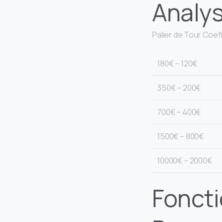
Analys
Palier de Tour Coef
120€ – 180€
200€ – 350€
400€ – 700€
800€ – 1500€
2000€ – 10000€
Foncti