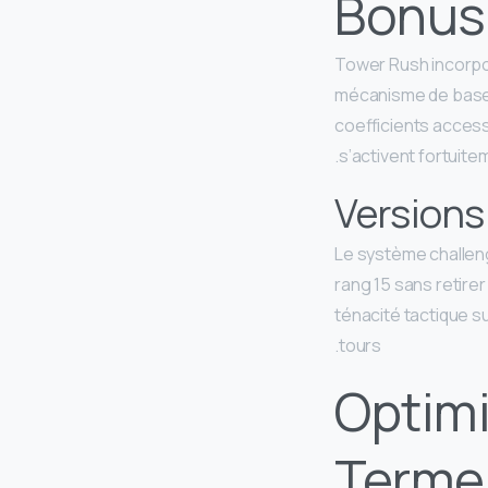
Bonus
Tower Rush incorpor
mécanisme de base.
coefficients acces
s’activent fortuite
Versions
Le système challeng
rang 15 sans retire
ténacité tactique s
tours.
Optimi
Terme