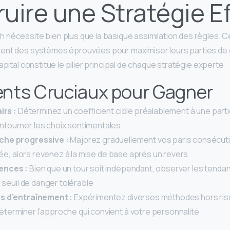
uire une Stratégie E
nécessite bien plus que la basique assimilation des règles. Ce
ent des systèmes éprouvées pour maximiser leurs parties de
pital constitue le pilier principal de chaque stratégie experte.
nts Cruciaux pour Gagner
irs :
Déterminez un coefficient cible préalablement à une parti
tourner les choix sentimentales
che progressive :
Majorez graduellement vos paris consécut
filée, alors revenez à la mise de base après un revers
ences :
Bien que un tour soit indépendant, observer les tend
e seuil de danger tolérable
es d’entraînement :
Expérimentez diverses méthodes hors ri
terminer l’approche qui convient à votre personnalité