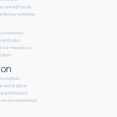
 une édifice de
e facteur potentiel
 Tu choisissez
cients plus
re sur-mesure où
aires.
ion
s instituts
e vérifié place
te architecture
e en une expérience