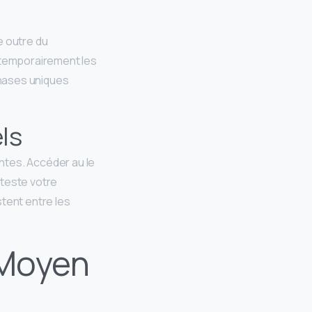
e outre du
 temporairement les
phases uniques
ls
ntes. Accéder au le
 teste votre
stent entre les
 Moyen