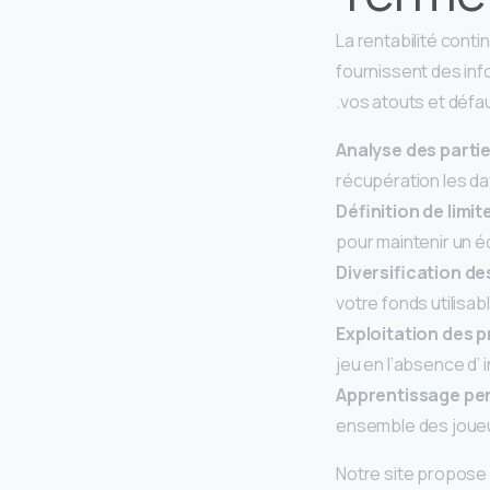
La rentabilité con
fournissent des inf
vos atouts et défau
Analyse des partie
récupération les d
Définition de limit
pour maintenir un é
Diversification d
votre fonds utilisab
Exploitation des 
jeu en l’absence d
Apprentissage pe
ensemble des joue
Notre site propose