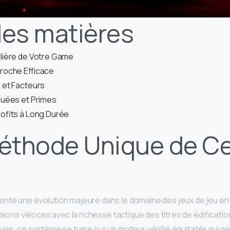
des matières
lière de Votre Game
roche Efficace
 et Facteurs
quées et Primes
rofits à Long Durée
éthode Unique de C
te une évolution majeure dans le domaine des jeux de jeu en li
isions véloces avec la richesse tactique des titres de édificat
ques, ce système se base sur un moteur vérifié équitable qui g