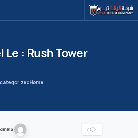
l
Le
:
Rush
Tower
categorized
Home
dmin6
0