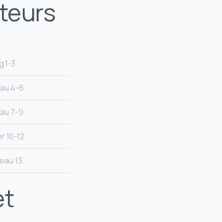
teurs
g 1-3
eau 4-6
eau 7-9
er 10-12
eau 13+
et