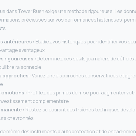
tinue dans Tower Rush exige une méthode rigoureuse. Les donn
ormations précieuses sur vos performances historiques, permet
ts.
s antérieures :
Étudiez vos historiques pour identifier vos seu
avantage avantageux
es rigoureuses :
Déterminez des seuils journaliers de déficits 
quilibre raisonnable
es approches :
Variez entre approches conservatrices et agre
le
promotions :
Profitez des primes de mise pour augmenter vot
’ investissement complémentaire
rmanente :
Restez au courant des fraîches techniques dévelo
urs chevronnés
 de même des instruments d’autoprotection et de encadrement 