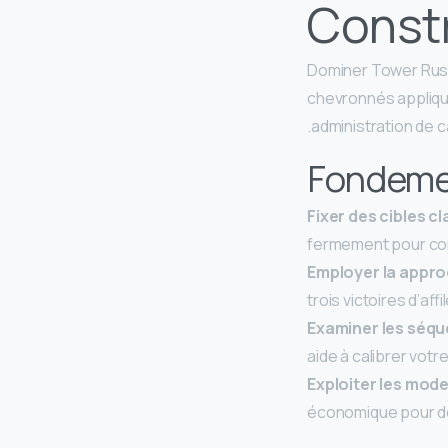
Constr
Dominer Tower Rush 
chevronnés appliqu
administration de ca
Fondeme
Fixer des cibles cla
fermement pour con
Employer la appro
trois victoires d’af
Examiner les séqu
aide à calibrer votr
Exploiter les mod
économique pour dé