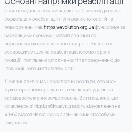
Основні напрямки реабілітації
Новітні лікувальні клініки надають обширний діапазон
сервісів для реабілітації після різних патологій та
пошкоджень. Наш
https://evolution.org.ua
функціонує за
найкращими схемами, налаштованими до
персональних вимог кожного хворого. Експерти
зосереджуються на реабілітації локомоторних
функцій, поліпшенні узгодженості та поверненню до
повноцінного життєдіяльності.
Лікування включає неврологічні розлади, опорно-
рухові проблеми, результати мозкових ударів та
кардіоваскулярних захворювань. Встановлено, що
комплексний підхід збільшує дієвість відновлення на
40-60 відсотків відносно з звичайними способами
лікування.