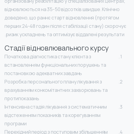
організовану реабілітацію у спеціалізованих центрах,
відновлюються на 35-50 відсотків швидше. Клінічно
доведено, що раннє старт відновлення (протягом
перших 24-48 годин після стабілізації стану) скорочує
ризик ускладнень та оптимізує віддалені результати.
Стадії відновлювального курсу
Початкова діагностика стану клієнта з
встановленням функціональних порушень та
постановкою адекватних завдань
Розробка персонального плану лікування з
врахуванням конкомітантних захворювань та
протипоказань
Інтенсивна стадія лікування з систематичним
відстеженням показників та корегуванням
програми
Перехідний період з поступовим збільшенням