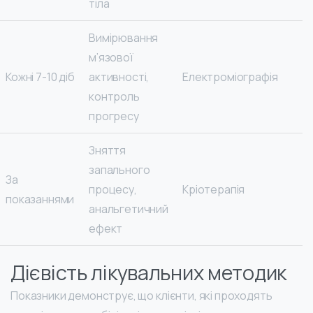
тіла
Вимірювання
м’язової
Кожні 7-10 діб
активності,
Електроміографія
контроль
прогресу
Зняття
запального
За
процесу,
Кріотерапія
показаннями
анальгетичний
ефект
Дієвість лікувальних методик
Показники демонструє, що клієнти, які проходять