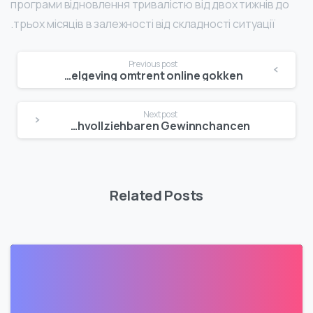
програми відновлення тривалістю від двох тижнів до
трьох місяців в залежності від складності ситуації.
Continue
Previous post
Starzino in Nederland en de regelgeving omtrent online gokken
Reading
Next post
AllySpin Casino – Erstklassiges Spielvergnügen mit nachvollziehbaren Gewinnchancen
Related Posts