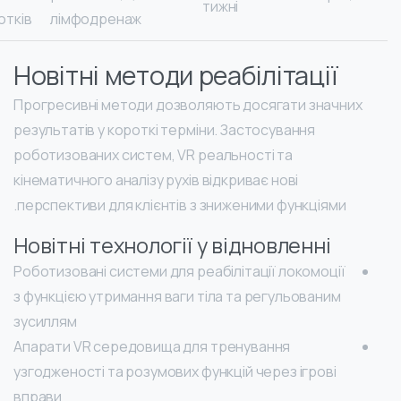
тижні
отків
лімфодренаж
Новітні методи реабілітації
Прогресивні методи дозволяють досягати значних
результатів у короткі терміни. Застосування
роботизованих систем, VR реальності та
кінематичного аналізу рухів відкриває нові
перспективи для клієнтів з зниженими функціями.
Новітні технології у відновленні
Роботизовані системи для реабілітації локомоції
з функцією утримання ваги тіла та регульованим
зусиллям
Апарати VR середовища для тренування
узгодженості та розумових функцій через ігрові
вправи