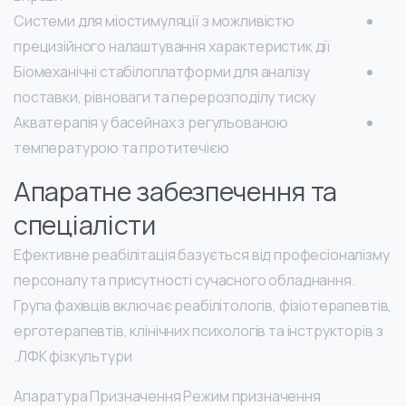
Системи для міостимуляції з можливістю
прецизійного налаштування характеристик дії
Біомеханічні стабілоплатформи для аналізу
поставки, рівноваги та перерозподілу тиску
Акватерапія у басейнах з регульованою
температурою та протитечією
Апаратне забезпечення та
спеціалісти
Ефективне реабілітація базується від професіоналізму
персоналу та присутності сучасного обладнання.
Група фахівців включає реабілітологів, фізіотерапевтів,
ерготерапевтів, клінічних психологів та інструкторів з
ЛФК фізкультури.
Апаратура Призначення Режим призначення