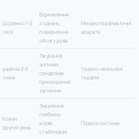
Відновлення
Щоденно 1-2
з’єднань,
Механотерапевтичні
сесії
повернення
апарати
обсягу рухів
Лікування
алгічних
2-3 рази на
Ударно-хвильова
синдромів,
тижні
терапія
прискорення
загоєння
Зміцнення
глибоких
Кожен
м’язів,
Підвісні системи
другий день
стабілізація