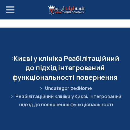
p
o
t
Києві:
у
клініка
Реабілітаційний
до
підхід
інтегрований
функціональності
повернення
Uncategorized
Home
Реабілітаційний клініка у Києві: інтегрований
підхід до повернення функціональності