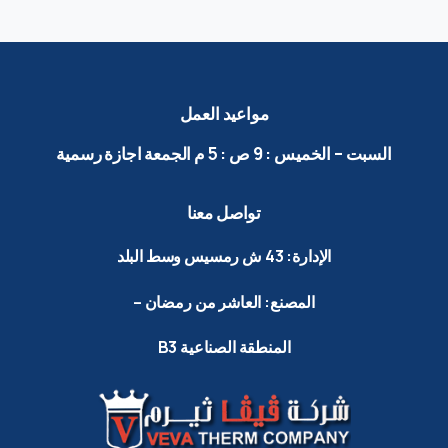
مواعيد
العمل
السبت
–
الخميس
:
9
ص
:
5
م الجمعة
اجازة
رسمية
تواصل
معنا
الإدارة:
43
ش
رمسيس
وسط
البلد
المصنع:
العاشر
من
رمضان
–
المنطقة
الصناعية
B3