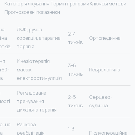
Категорія лікування Термін програми Ключові методи
Прогнозовані показники
ня
ЛФК, ручна
2-4
 на
корекція, апаратна
Ортопедична
тижнів
отків
терапія
ня
Кінезіотерапія,
3-6
 60-
масаж,
Неврологічна
тижнів
ів
електростимуляція
я
Регульоване
2-5
Серцево-
ості
тренування,
тижнів
судинна
дихальна терапія
ення
Ранкова
1-3
на
реабілітація,
Післяопераційна