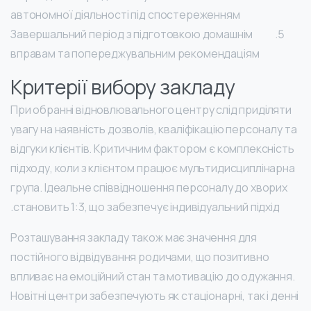
автономної діяльності під спостереженням
Завершальний період з підготовкою домашнім
вправам та попереджувальним рекомендаціям
Критерії вибору закладу
При обранні відновлювального центру слід приділяти
увагу на наявність дозволів, кваліфікацію персоналу та
відгуки клієнтів. Критичним фактором є комплексність
підходу, коли з клієнтом працює мультидисциплінарна
група. Ідеальне співвідношення персоналу до хворих
становить 1:3, що забезпечує індивідуальний підхід.
Розташування закладу також має значення для
постійного відвідування родичами, що позитивно
впливає на емоційний стан та мотивацію до одужання.
Новітні центри забезпечують як стаціонарні, так і денні