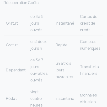
Récupération Coûts
de 3 à 5
Cartes de
Gratuit
jours
Instantané
crédit de
ouvrés
crédit
un à deux
Comptes
Gratuit
Rapide
jours h
numériques
de 3 à 7
un à trois
jours
Transferts
Dépendant
jours
ouvrables
financiers
ouvrables
ouvrés
vingt-
Monnaies
Réduit
quatre
Instantané
virtuelles
heures