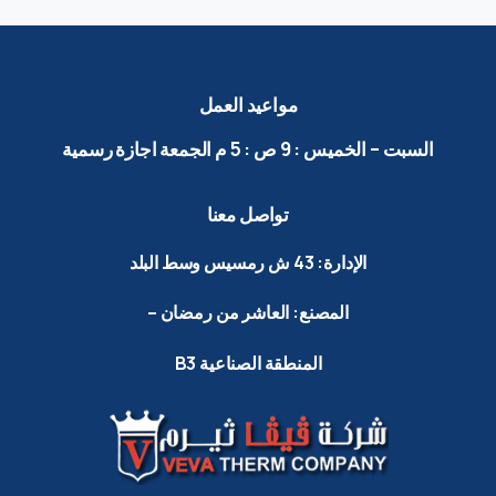
مواعيد
العمل
السبت
–
الخميس
:
9
ص
:
5
م الجمعة
اجازة
رسمية
تواصل
معنا
الإدارة:
43
ش
رمسيس
وسط
البلد
المصنع:
العاشر
من
رمضان
–
المنطقة
الصناعية
B3